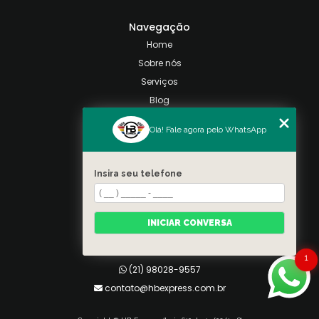
Navegação
Home
Sobre nós
Serviços
Blog
Contato
Olá! Fale agora pelo WhatsApp
Categorias
Mapa do site
Insira seu telefone
Contato
Taquara, Rio de Janeiro
INICIAR CONVERSA
(21) 98028-9557
(21) 99026-3590
1
(21) 98028-9557
contato@hbexpress.com.br