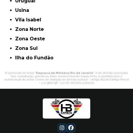
Uruguai
Usina
Vila Isabel
Zona Norte
Zona Oeste
Zona Sul
ilha do Fundão
O conteúdo do texto "
Empresa de Motoboy Rio de Janeiro
" é de direito reservado.
Sua reprodução, parcial ou total, mesmo citando nossos links, é proibida sem a
autorização do autor. Crime de violação de direito autoral – artigo 184 do Código Penal
–
Lei 9610/98 - Lei de direitos autorais
.