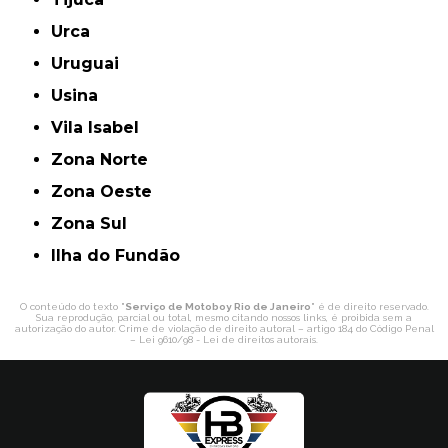
Urca
Uruguai
Usina
Vila Isabel
Zona Norte
Zona Oeste
Zona Sul
ilha do Fundão
O conteúdo do texto "
Serviço de Motoboy Rio de Janeiro
" é de direito reservado.
Sua reprodução, parcial ou total, mesmo citando nossos links, é proibida sem a
autorização do autor. Crime de violação de direito autoral – artigo 184 do Código Penal
–
Lei 9610/98 - Lei de direitos autorais
.