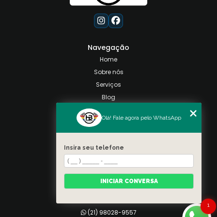
Navegação
Home
Sobre nós
Serviços
Blog
Contato
Olá! Fale agora pelo WhatsApp
Categorias
Mapa do site
Insira seu telefone
Contato
Taquara, Rio de Janeiro
INICIAR CONVERSA
(21) 98028-9557
(21) 99026-3590
1
(21) 98028-9557