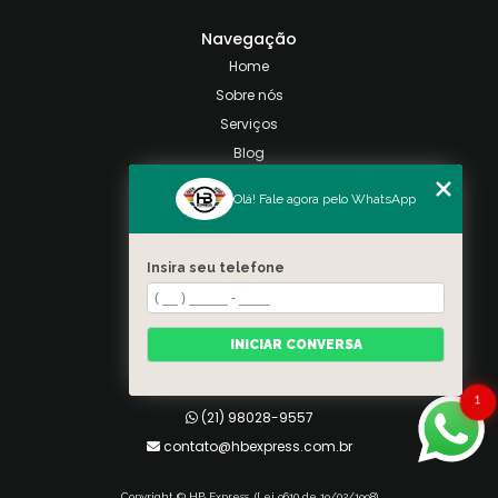
Navegação
Home
Sobre nós
Serviços
Blog
Contato
Olá! Fale agora pelo WhatsApp
Categorias
Mapa do site
Insira seu telefone
Contato
Taquara, Rio de Janeiro
INICIAR CONVERSA
(21) 98028-9557
(21) 99026-3590
1
(21) 98028-9557
contato@hbexpress.com.br
Copyright © HB Express. (Lei 9610 de 19/02/1998)