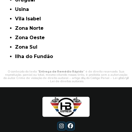
Usina
Vila Isabel
Zona Norte
Zona Oeste
Zona Sul
ilha do Fundão
O conteúdo do texto "
Entrega de Remédio Rápido
" é de direito reservado. Sua
reprodução, parcial ou total, mesmo citando nossos links, é proibida sem a autorização
do autor. Crime de violação de direito autoral – artigo 184 do Código Penal –
Lei 9610/98
- Lei de direitos autorais
.