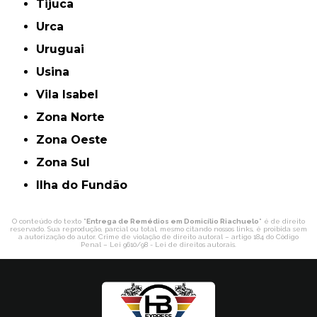
Tijuca
Urca
Uruguai
Usina
Vila Isabel
Zona Norte
Zona Oeste
Zona Sul
ilha do Fundão
O conteúdo do texto "
Entrega de Remédios em Domicílio Riachuelo
" é de direito
reservado. Sua reprodução, parcial ou total, mesmo citando nossos links, é proibida sem
a autorização do autor. Crime de violação de direito autoral – artigo 184 do Código
Penal –
Lei 9610/98 - Lei de direitos autorais
.