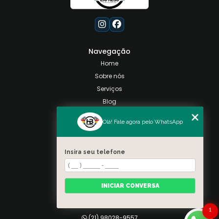
Navegação
Home
Sobre nós
Serviços
Blog
Contato
Olá! Fale agora pelo WhatsApp
Categorias
Mapa do site
Insira seu telefone
Contato
Taquara, Rio de Janeiro
INICIAR CONVERSA
(21) 98028-9557
(21) 99026-3590
1
(21) 98028-9557