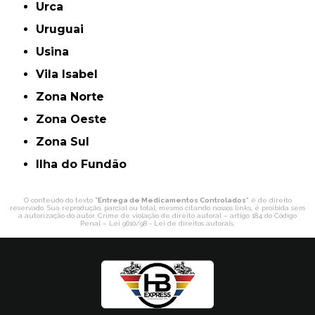
Urca
Uruguai
Usina
Vila Isabel
Zona Norte
Zona Oeste
Zona Sul
ilha do Fundão
O conteúdo do texto "
Entrega de Medicamentos Controlados
" é de direito
reservado. Sua reprodução, parcial ou total, mesmo citando nossos links, é proibida sem
a autorização do autor. Crime de violação de direito autoral – artigo 184 do Código
Penal –
Lei 9610/98 - Lei de direitos autorais
.