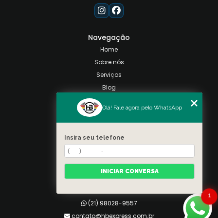
Navegação
Home
Sobre nós
Serviços
Blog
Contato
Olá! Fale agora pelo WhatsApp
Categorias
Mapa do site
Insira seu telefone
Contato
Taquara, Rio de Janeiro
INICIAR CONVERSA
(21) 98028-9557
(21) 99026-3590
1
(21) 98028-9557
contato@hbexpress.com.br