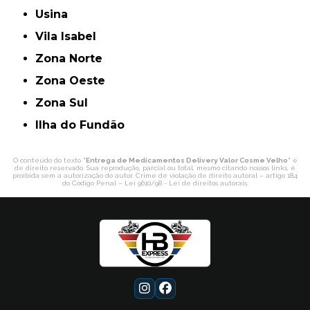
Usina
Vila Isabel
Zona Norte
Zona Oeste
Zona Sul
ilha do Fundão
O conteúdo do texto "
Entrega de Medicamentos Delivery Valor Cosme Velho
" é
de direito reservado. Sua reprodução, parcial ou total, mesmo citando nossos links, é
proibida sem a autorização do autor. Crime de violação de direito autoral – artigo 184
do Código Penal –
Lei 9610/98 - Lei de direitos autorais
.