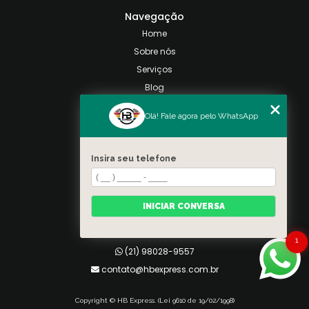
Navegação
Home
Sobre nós
Serviços
Blog
Contato
Olá! Fale agora pelo WhatsApp
Categorias
Mapa do site
Insira seu telefone
Contato
Taquara, Rio de Janeiro
INICIAR CONVERSA
(21) 98028-9557
(21) 99026-3590
1
(21) 98028-9557
contato@hbexpress.com.br
Copyright © HB Express. (Lei 9610 de 19/02/1998)