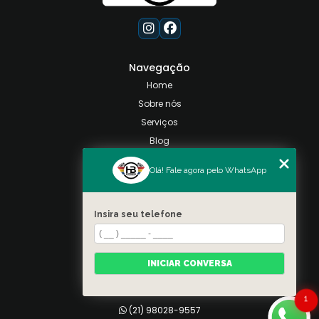
Navegação
Home
Sobre nós
Serviços
Blog
Contato
Olá! Fale agora pelo WhatsApp
Categorias
Mapa do site
Insira seu telefone
Contato
Taquara, Rio de Janeiro
INICIAR CONVERSA
(21) 98028-9557
(21) 99026-3590
1
(21) 98028-9557