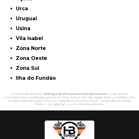
Urca
Uruguai
Usina
Vila Isabel
Zona Norte
Zona Oeste
Zona Sul
ilha do Fundão
O conteúdo do texto "
Entrega de Documento Rio de Janeiro
" é de direito
reservado. Sua reprodução, parcial ou total, mesmo citando nossos links, é proibida sem
a autorização do autor. Crime de violação de direito autoral – artigo 184 do Código
Penal –
Lei 9610/98 - Lei de direitos autorais
.