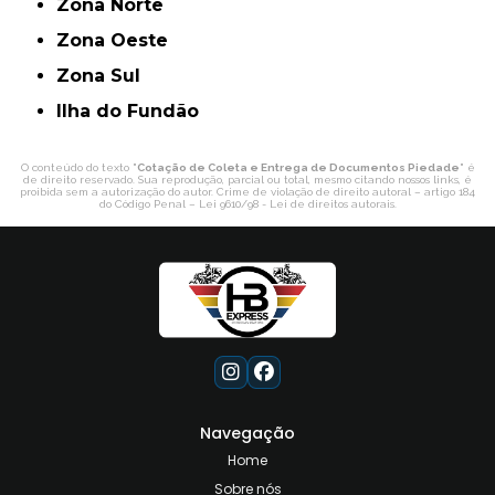
Zona Norte
Zona Oeste
Zona Sul
ilha do Fundão
O conteúdo do texto "
Cotação de Coleta e Entrega de Documentos Piedade
" é
de direito reservado. Sua reprodução, parcial ou total, mesmo citando nossos links, é
proibida sem a autorização do autor. Crime de violação de direito autoral – artigo 184
do Código Penal –
Lei 9610/98 - Lei de direitos autorais
.
Navegação
Home
Sobre nós