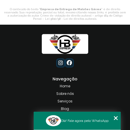
O conteúdo do texto "
Empresa de Entrega de Malotes Gávea
" é de direito
reservado. Sua reprodução, parcial ou total, mesmo citando nossos links, é proibida sem
a autorização do autor. Crime de violação de direito autoral – artigo 184 do Código
Penal –
Lei 9610/98 - Lei de direitos autorais
.
Navegação
Home
Sobre nós
Serviços
Blog
Contato
Olá! Fale agora pelo WhatsApp
Categorias