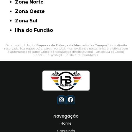
Zona Norte
Zona Oeste
Zona Sul
ilha do Fundão
O conteúdo do texto "
Empresa de Entrega de Mercadorias Tanque
" é de direito
reservado. Sua reprodução, parcial ou total, mesmo citando nossos links, é proibida sem
a autorização do autor. Crime de violação de direito autoral – artigo 184 do Código
Penal –
Lei 9610/98 - Lei de direitos autorais
.
Navegação
Home
Sobre nós