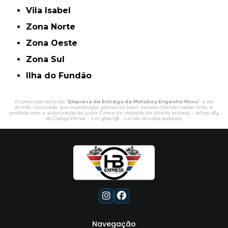
Vila Isabel
Zona Norte
Zona Oeste
Zona Sul
ilha do Fundão
O conteúdo do texto "
Empresa de Entrega de Motoboy Engenho Novo
" é de
direito reservado. Sua reprodução, parcial ou total, mesmo citando nossos links, é
proibida sem a autorização do autor. Crime de violação de direito autoral – artigo 184
do Código Penal –
Lei 9610/98 - Lei de direitos autorais
.
Navegação