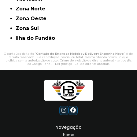
Zona Norte
Zona Oeste
Zona Sul
ilha do Fundão
O conteúdo do texto "
Contato de Empresa Motoboy Delivery Engenho Novo
" é de
direito reservado. Sua reprodução, parcial ou total, mesmo citando nossos links, é
proibida sem a autorização do autor. Crime de violação de direito autoral – artigo 184
do Código Penal –
Lei 9610/98 - Lei de direitos autorais
.
Navegação
Home