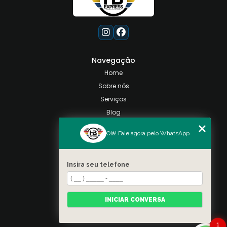
Navegação
Home
Sobre nós
Serviços
Blog
Contato
Olá! Fale agora pelo WhatsApp
Categorias
Mapa do site
Insira seu telefone
Contato
Taquara, Rio de Janeiro
INICIAR CONVERSA
(21) 98028-9557
(21) 99026-3590
1