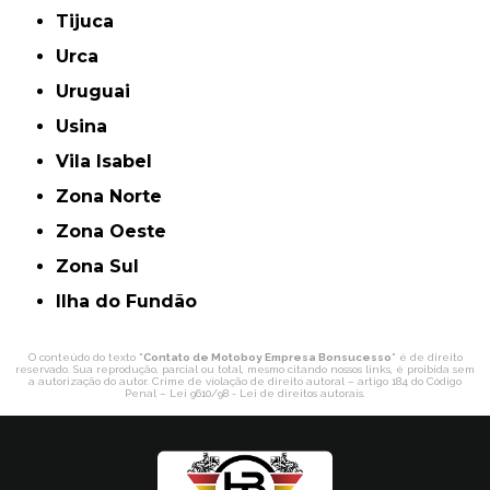
Tijuca
Urca
Uruguai
Usina
Vila Isabel
Zona Norte
Zona Oeste
Zona Sul
ilha do Fundão
O conteúdo do texto "
Contato de Motoboy Empresa Bonsucesso
" é de direito
reservado. Sua reprodução, parcial ou total, mesmo citando nossos links, é proibida sem
a autorização do autor. Crime de violação de direito autoral – artigo 184 do Código
Penal –
Lei 9610/98 - Lei de direitos autorais
.