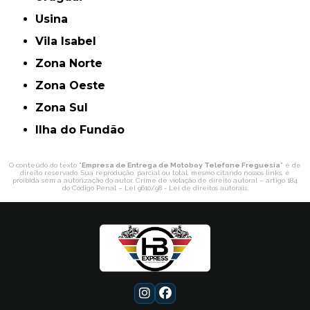
Usina
Vila Isabel
Zona Norte
Zona Oeste
Zona Sul
ilha do Fundão
O conteúdo do texto "
Empresa de Entrega de Motoboy Telefone Freguesia
" é de
direito reservado. Sua reprodução, parcial ou total, mesmo citando nossos links, é
proibida sem a autorização do autor. Crime de violação de direito autoral – artigo 184
do Código Penal –
Lei 9610/98 - Lei de direitos autorais
.