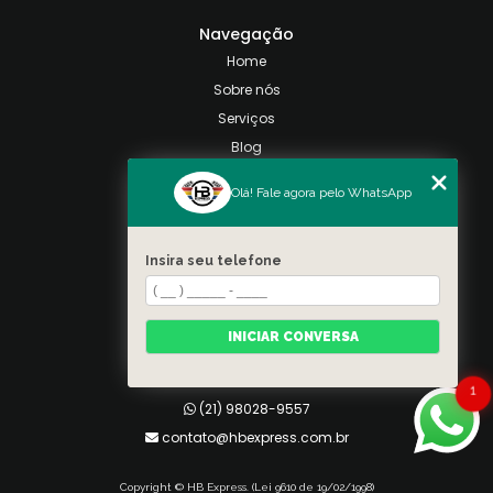
Navegação
Home
Sobre nós
Serviços
Blog
Contato
Olá! Fale agora pelo WhatsApp
Categorias
Mapa do site
Insira seu telefone
Contato
Taquara, Rio de Janeiro
INICIAR CONVERSA
(21) 98028-9557
(21) 99026-3590
1
(21) 98028-9557
contato@hbexpress.com.br
Copyright © HB Express. (Lei 9610 de 19/02/1998)