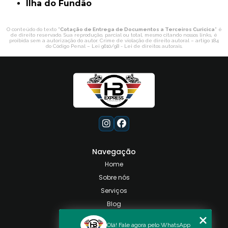
ilha do Fundão
O conteúdo do texto "
Cotação de Entrega de Documentos a Terceiros Curicica
" é
de direito reservado. Sua reprodução, parcial ou total, mesmo citando nossos links, é
proibida sem a autorização do autor. Crime de violação de direito autoral – artigo 184
do Código Penal –
Lei 9610/98 - Lei de direitos autorais
.
Navegação
Home
Sobre nós
Serviços
Blog
Contato
Olá! Fale agora pelo WhatsApp