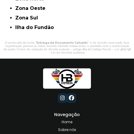
Zona Oeste
Zona Sul
ilha do Fundão
O conteúdo do texto "
Entrega de Documento Catumbi
" é de direito reservado. Sua
reprodução, parcial ou total, mesmo citando nossos links, é proibida sem a autorização
do autor. Crime de violação de direito autoral – artigo 184 do Código Penal –
Lei 9610/98
- Lei de direitos autorais
.
Navegação
Home
Sobre nós