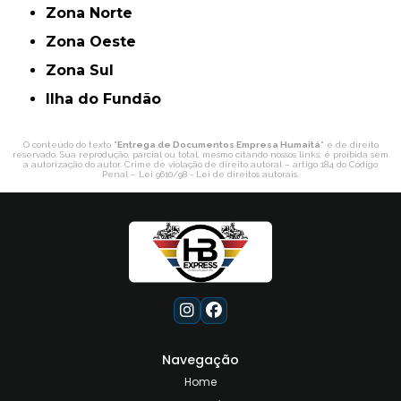
Zona Norte
Zona Oeste
Zona Sul
ilha do Fundão
O conteúdo do texto "
Entrega de Documentos Empresa Humaitá
" é de direito
reservado. Sua reprodução, parcial ou total, mesmo citando nossos links, é proibida sem
a autorização do autor. Crime de violação de direito autoral – artigo 184 do Código
Penal –
Lei 9610/98 - Lei de direitos autorais
.
Navegação
Home