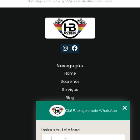
do Código Penal –
Lei 9610/98 - Lei de direitos autorais
.
Navegação
Home
Sobre nós
Serviços
Blog
Contato
Olá! Fale agora pelo WhatsApp
Categorias
Mapa do site
Insira seu telefone