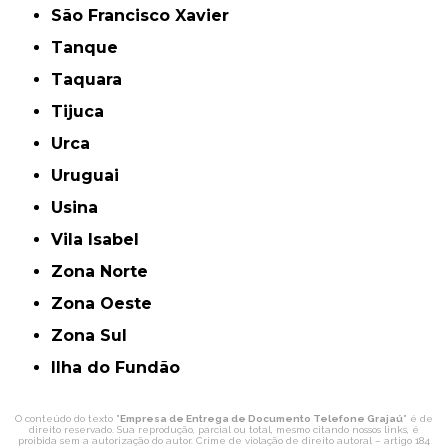
São Francisco Xavier
Tanque
Taquara
Tijuca
Urca
Uruguai
Usina
Vila Isabel
Zona Norte
Zona Oeste
Zona Sul
ilha do Fundão
O conteúdo do texto "
Empresa de Entrega de Documento Telefone Grajaú
" é de
direito reservado. Sua reprodução, parcial ou total, mesmo citando nossos links, é
proibida sem a autorização do autor. Crime de violação de direito autoral – artigo 184