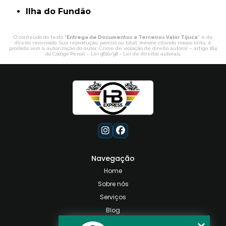
ilha do Fundão
O conteúdo do texto "
Entrega de Documentos a Terceiros Valor Tijuca
" é de
direito reservado. Sua reprodução, parcial ou total, mesmo citando nossos links, é
proibida sem a autorização do autor. Crime de violação de direito autoral – artigo 184
do Código Penal –
Lei 9610/98 - Lei de direitos autorais
.
Navegação
Home
Sobre nós
Serviços
Blog
Contato