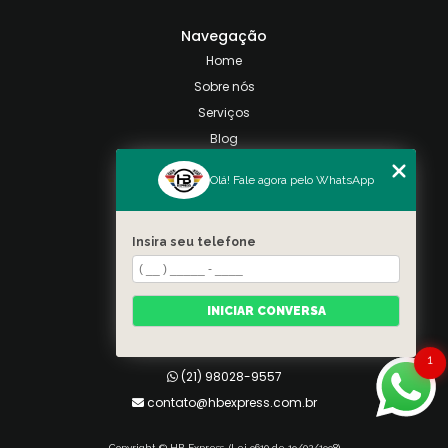
Navegação
Home
Sobre nós
Serviços
Blog
Contato
Olá! Fale agora pelo WhatsApp
Categorias
Mapa do site
Insira seu telefone
Contato
Taquara, Rio de Janeiro
INICIAR CONVERSA
(21) 98028-9557
(21) 99026-3590
1
(21) 98028-9557
contato@hbexpress.com.br
Copyright © HB Express. (Lei 9610 de 19/02/1998)