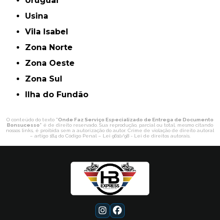
Uruguai
Usina
Vila Isabel
Zona Norte
Zona Oeste
Zona Sul
ilha do Fundão
O conteúdo do texto "
Onde Faz Serviço Especializado de Entrega de Documento
Bonsucesso
" é de direito reservado. Sua reprodução, parcial ou total, mesmo citando
nossos links, é proibida sem a autorização do autor. Crime de violação de direito autoral
– artigo 184 do Código Penal –
Lei 9610/98 - Lei de direitos autorais
.