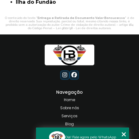
ilha do Fundão
O conteúdo do texto "
Entrega e Retirada de Documento Valor Bonsucesso
" é de
direito reservado. Sua reprodução, parcial ou total, mesmo citando nossos links, é
proibida sem a autorização do autor. Crime de violação de direito autoral – artigo 184
do Código Penal –
Lei 9610/98 - Lei de direitos autorais
.
Navegação
Home
Sobre nós
Serviços
Blog
Contato
Olá! Fale agora pelo WhatsApp