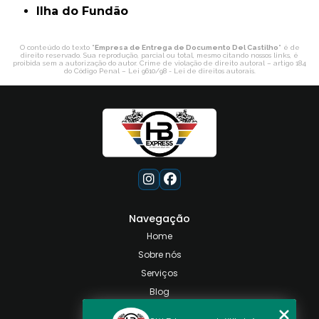
ilha do Fundão
O conteúdo do texto "
Empresa de Entrega de Documento Del Castilho
" é de
direito reservado. Sua reprodução, parcial ou total, mesmo citando nossos links, é
proibida sem a autorização do autor. Crime de violação de direito autoral – artigo 184
do Código Penal –
Lei 9610/98 - Lei de direitos autorais
.
Navegação
Home
Sobre nós
Serviços
Blog
Contato