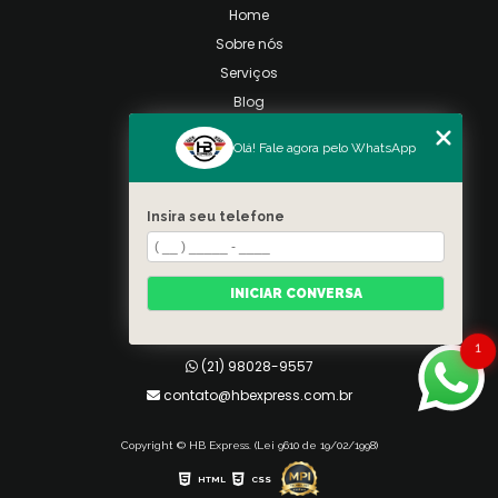
Home
Sobre nós
Serviços
Blog
Contato
Olá! Fale agora pelo WhatsApp
Categorias
Mapa do site
Insira seu telefone
Contato
Taquara, Rio de Janeiro
INICIAR CONVERSA
(21) 98028-9557
(21) 99026-3590
1
(21) 98028-9557
contato@hbexpress.com.br
Copyright © HB Express. (Lei 9610 de 19/02/1998)
HTML
CSS