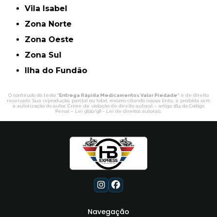
Vila Isabel
Zona Norte
Zona Oeste
Zona Sul
ilha do Fundão
O conteúdo do texto "
Entrega Rápida Medicamentos Valor Piedade
" é de direito
reservado. Sua reprodução, parcial ou total, mesmo citando nossos links, é proibida sem
a autorização do autor. Crime de violação de direito autoral – artigo 184 do Código
Penal –
Lei 9610/98 - Lei de direitos autorais
.
Navegação