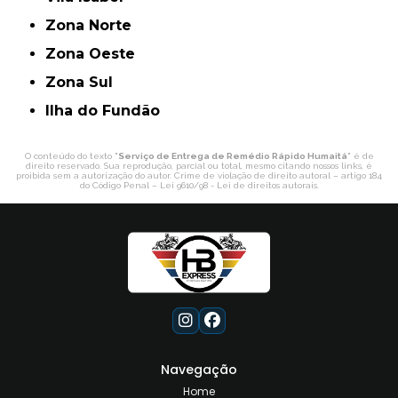
Zona Norte
Zona Oeste
Zona Sul
ilha do Fundão
O conteúdo do texto "
Serviço de Entrega de Remédio Rápido Humaitá
" é de
direito reservado. Sua reprodução, parcial ou total, mesmo citando nossos links, é
proibida sem a autorização do autor. Crime de violação de direito autoral – artigo 184
do Código Penal –
Lei 9610/98 - Lei de direitos autorais
.
Navegação
Home