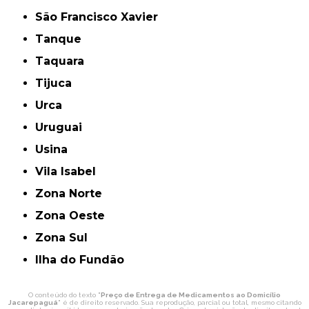
São Francisco Xavier
Tanque
Taquara
Tijuca
Urca
Uruguai
Usina
Vila Isabel
Zona Norte
Zona Oeste
Zona Sul
ilha do Fundão
O conteúdo do texto "
Preço de Entrega de Medicamentos ao Domicílio
Jacarepaguá
" é de direito reservado. Sua reprodução, parcial ou total, mesmo citando