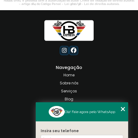
nossos links, é proibida sem a autorização do autor. Crime de violação de direito autoral
– artigo 184 do Código Penal –
Lei 9610/98 - Lei de direitos autorais
.
Navegação
Home
Sobre nós
Serviços
Blog
Contato
Olá! Fale agora pelo WhatsApp
Categorias
Mapa do site
Insira seu telefone