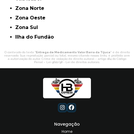
Zona Norte
Zona Oeste
Zona Sul
ilha do Fundão
O conteúdo do texto "
Entrega de Medicamento Valor Barra da Tijuca
" é de direito
reservado. Sua reprodução, parcial ou total, mesmo citando nossos links, é proibida sem
a autorização do autor. Crime de violação de direito autoral – artigo 184 do Código
Penal –
Lei 9610/98 - Lei de direitos autorais
.
Navegação
Home