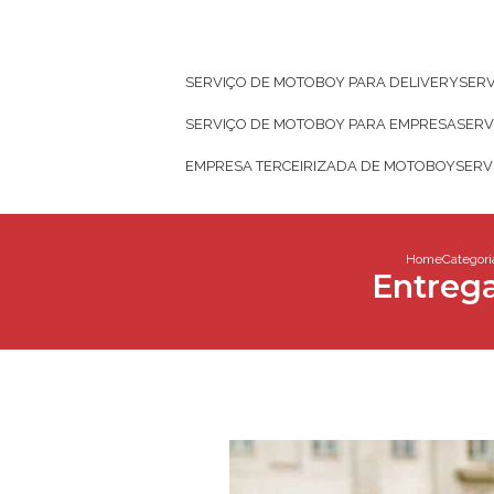
SERVIÇO DE MOTOBOY PARA DELIVERY
SER
SERVIÇO DE MOTOBOY PARA EMPRESA
SER
EMPRESA TERCEIRIZADA DE MOTOBOY
SER
Home
Categori
Entreg