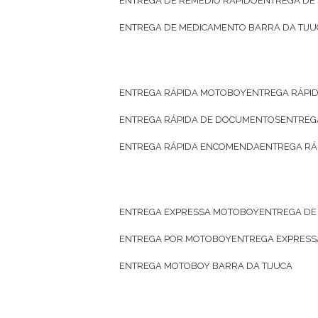
ENTREGA DE REMÉDIO RÁPIDO
ENTREGA DE
ENTREGA DE MEDICAMENTO BARRA DA TIJU
ENTREGA RÁPIDA MOTOBOY
ENTREGA RÁPI
ENTREGA RÁPIDA DE DOCUMENTOS
ENTRE
ENTREGA RÁPIDA ENCOMENDA
ENTREGA RÁ
ENTREGA EXPRESSA MOTOBOY
ENTREGA D
ENTREGA POR MOTOBOY
ENTREGA EXPRES
ENTREGA MOTOBOY BARRA DA TIJUCA