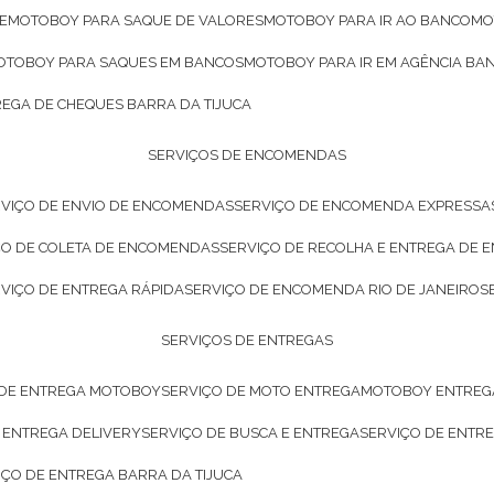
E
MOTOBOY PARA SAQUE DE VALORES
MOTOBOY PARA IR AO BANCO
M
MOTOBOY PARA SAQUES EM BANCOS
MOTOBOY PARA IR EM AGÊNCIA BA
REGA DE CHEQUES BARRA DA TIJUCA
SERVIÇOS DE ENCOMENDAS
RVIÇO DE ENVIO DE ENCOMENDAS
SERVIÇO DE ENCOMENDA EXPRESSA
IÇO DE COLETA DE ENCOMENDAS
SERVIÇO DE RECOLHA E ENTREGA DE
RVIÇO DE ENTREGA RÁPIDA
SERVIÇO DE ENCOMENDA RIO DE JANEIRO
SERVIÇOS DE ENTREGAS
 DE ENTREGA MOTOBOY
SERVIÇO DE MOTO ENTREGA
MOTOBOY ENTREG
E ENTREGA DELIVERY
SERVIÇO DE BUSCA E ENTREGA
SERVIÇO DE ENT
VIÇO DE ENTREGA BARRA DA TIJUCA