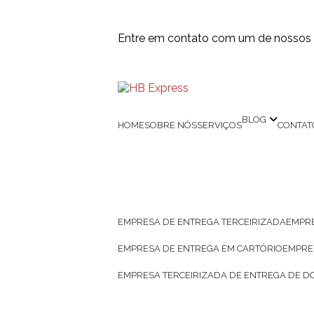
Entre em contato com um de nossos e
BLOG
HOME
SOBRE NÓS
SERVIÇOS
CONTAT
EMPRESA DE ENTREGA TERCEIRIZADA
EMPR
EMPRESA DE ENTREGA EM CARTÓRIO
EMPR
EMPRESA TERCEIRIZADA DE ENTREGA DE 