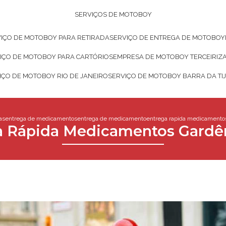
SERVIÇOS DE MOTOBOY
VIÇO DE MOTOBOY PARA RETIRADA
SERVIÇO DE ENTREGA DE MOTOBOY
VIÇO DE MOTOBOY PARA CARTÓRIOS
EMPRESA DE MOTOBOY TERCEIRIZ
VIÇO DE MOTOBOY RIO DE JANEIRO
SERVIÇO DE MOTOBOY BARRA DA TI
as
entrega de medicamentos
entrega de medicamento
entrega rapida medicamentos
a Rápida Medicamentos Gardên