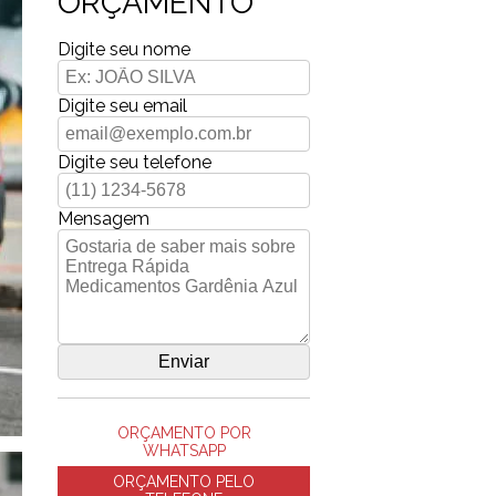
ORÇAMENTO
Digite seu nome
Digite seu email
Digite seu telefone
Mensagem
ORÇAMENTO POR
WHATSAPP
ORÇAMENTO PELO