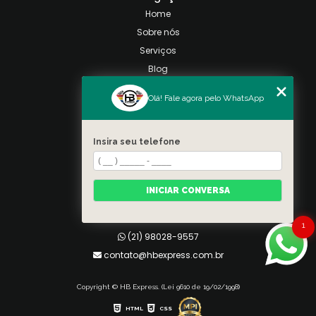
Home
Sobre nós
Serviços
Blog
Contato
Olá! Fale agora pelo WhatsApp
Categorias
Mapa do site
Insira seu telefone
Contato
Taquara, Rio de Janeiro
INICIAR CONVERSA
(21) 98028-9557
(21) 99026-3590
1
(21) 98028-9557
contato@hbexpress.com.br
Copyright © HB Express. (Lei 9610 de 19/02/1998)
HTML
CSS