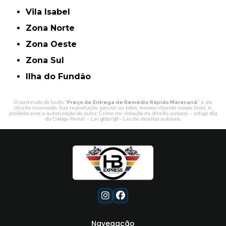
Vila Isabel
Zona Norte
Zona Oeste
Zona Sul
ilha do Fundão
O conteúdo do texto "
Preço de Entrega de Remédio Rápido Maracanã
" é de
direito reservado. Sua reprodução, parcial ou total, mesmo citando nossos links, é
proibida sem a autorização do autor. Crime de violação de direito autoral – artigo 184
do Código Penal –
Lei 9610/98 - Lei de direitos autorais
.
Navegação