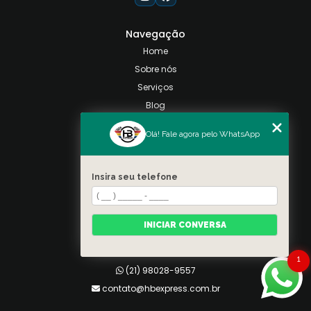
Navegação
Home
Sobre nós
Serviços
Blog
Contato
Olá! Fale agora pelo WhatsApp
Categorias
Mapa do site
Insira seu telefone
Contato
Taquara, Rio de Janeiro
INICIAR CONVERSA
(21) 98028-9557
(21) 99026-3590
1
(21) 98028-9557
contato@hbexpress.com.br