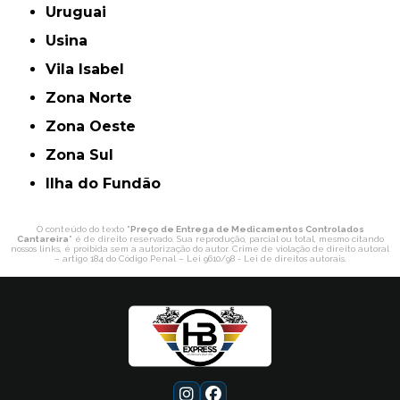
Uruguai
Usina
Vila Isabel
Zona Norte
Zona Oeste
Zona Sul
ilha do Fundão
O conteúdo do texto "
Preço de Entrega de Medicamentos Controlados
Cantareira
" é de direito reservado. Sua reprodução, parcial ou total, mesmo citando
nossos links, é proibida sem a autorização do autor. Crime de violação de direito autoral
– artigo 184 do Código Penal –
Lei 9610/98 - Lei de direitos autorais
.