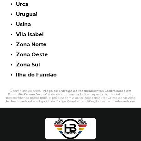
Urca
Uruguai
Usina
Vila Isabel
Zona Norte
Zona Oeste
Zona Sul
ilha do Fundão
O conteúdo do texto "
Preço de Entrega de Medicamentos Controlados em
Domicílio Cosme Velho
" é de direito reservado. Sua reprodução, parcial ou total,
mesmo citando nossos links, é proibida sem a autorização do autor. Crime de violação
de direito autoral – artigo 184 do Código Penal –
Lei 9610/98 - Lei de direitos autorais
.