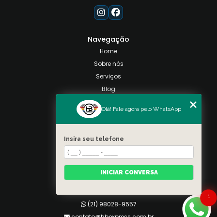
Navegação
Home
Sobre nós
Serviços
Blog
Contato
Olá! Fale agora pelo WhatsApp
Categorias
Mapa do site
Insira seu telefone
Contato
Taquara, Rio de Janeiro
INICIAR CONVERSA
(21) 98028-9557
(21) 99026-3590
1
(21) 98028-9557
contato@hbexpress.com.br