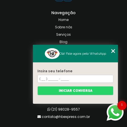
Navegação
Home
Sobre nós
Serviços
Blog
Contato
Olá! Fale agora pelo WhatsApp
Categorias
Mapa do site
Insira seu telefone
Contato
Taquara, Rio de Janeiro
INICIAR CONVERSA
(21) 98028-9557
(21) 99026-3590
1
(21) 98028-9557
contato@hbexpress.com.br