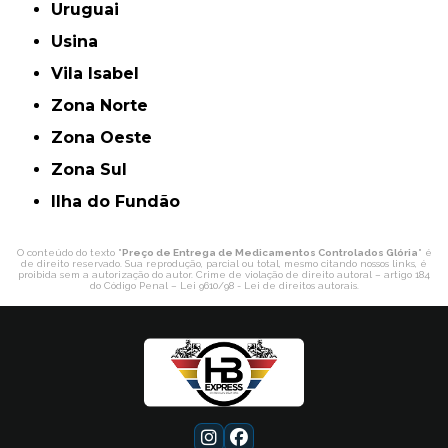
Uruguai
Usina
Vila Isabel
Zona Norte
Zona Oeste
Zona Sul
ilha do Fundão
O conteúdo do texto "
Preço de Entrega de Medicamentos Controlados Glória
" é
de direito reservado. Sua reprodução, parcial ou total, mesmo citando nossos links, é
proibida sem a autorização do autor. Crime de violação de direito autoral – artigo 184
do Código Penal –
Lei 9610/98 - Lei de direitos autorais
.