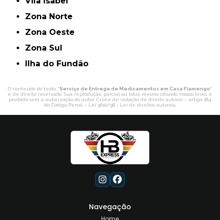
Vila Isabel
Zona Norte
Zona Oeste
Zona Sul
ilha do Fundão
O conteúdo do texto "
Serviço de Entrega de Medicamentos em Casa Flamengo
"
é de direito reservado. Sua reprodução, parcial ou total, mesmo citando nossos links, é
proibida sem a autorização do autor. Crime de violação de direito autoral – artigo 184
do Código Penal –
Lei 9610/98 - Lei de direitos autorais
.
Navegação
Home