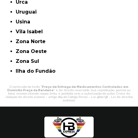
Urca
Uruguai
Usina
Vila Isabel
Zona Norte
Zona Oeste
Zona Sul
ilha do Fundão
O conteúdo do texto "
Preço de Entrega de Medicamentos Controlados em
Domicílio Praça da Bandeira
" é de direito reservado. Sua reprodução, parcial ou
total, mesmo citando nossos links, é proibida sem a autorização do autor. Crime de
violação de direito autoral – artigo 184 do Código Penal –
Lei 9610/98 - Lei de direitos
autorais
.