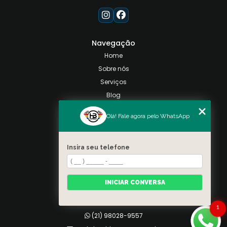
Navegação
Home
Sobre nós
Serviços
Blog
Contato
Olá! Fale agora pelo WhatsApp
Categorias
Mapa do site
Insira seu telefone
Contato
Taquara, Rio de Janeiro
INICIAR CONVERSA
(21) 98028-9557
(21) 99026-3590
1
(21) 98028-9557