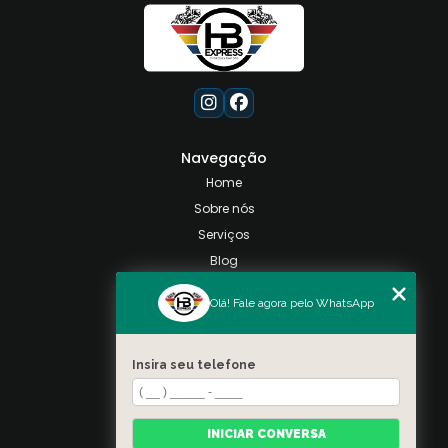
Navegação
Home
Sobre nós
Serviços
Blog
Contato
Olá! Fale agora pelo WhatsApp
Categorias
Mapa do site
Insira seu telefone
Contato
Taquara, Rio de Janeiro
INICIAR CONVERSA
(21) 98028-9557