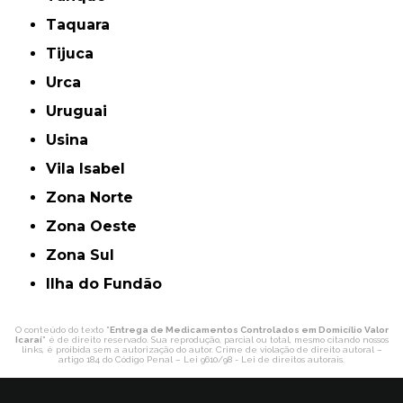
Taquara
Tijuca
Urca
Uruguai
Usina
Vila Isabel
Zona Norte
Zona Oeste
Zona Sul
ilha do Fundão
O conteúdo do texto "
Entrega de Medicamentos Controlados em Domicílio Valor
Icaraí
" é de direito reservado. Sua reprodução, parcial ou total, mesmo citando nossos
links, é proibida sem a autorização do autor. Crime de violação de direito autoral –
artigo 184 do Código Penal –
Lei 9610/98 - Lei de direitos autorais
.