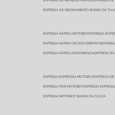
ENTREGA DE REMÉDIO RÁPIDO
ENTREGA DE
ENTREGA DE MEDICAMENTO BARRA DA TIJU
ENTREGA RÁPIDA MOTOBOY
ENTREGA RÁPI
ENTREGA RÁPIDA DE DOCUMENTOS
ENTRE
ENTREGA RÁPIDA ENCOMENDA
ENTREGA RÁ
ENTREGA EXPRESSA MOTOBOY
ENTREGA D
ENTREGA POR MOTOBOY
ENTREGA EXPRES
ENTREGA MOTOBOY BARRA DA TIJUCA