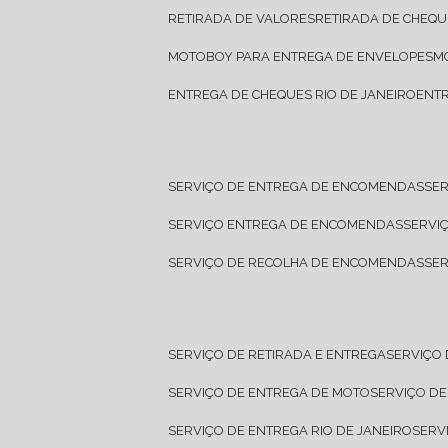
RETIRADA DE VALORES
RETIRADA DE CHEQU
MOTOBOY PARA ENTREGA DE ENVELOPES
ENTREGA DE CHEQUES RIO DE JANEIRO
ENT
SERVIÇO DE ENTREGA DE ENCOMENDAS
SE
SERVIÇO ENTREGA DE ENCOMENDAS
SERV
SERVIÇO DE RECOLHA DE ENCOMENDAS
SE
SERVIÇO DE RETIRADA E ENTREGA
SERVIÇO
SERVIÇO DE ENTREGA DE MOTO
SERVIÇO D
SERVIÇO DE ENTREGA RIO DE JANEIRO
SER