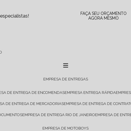
FAÇA SEU ORÇAMENTO
specialistas!
AGORA MESMO
O
EMPRESA DE ENTREGAS
ESA DE ENTREGA DE ENCOMENDAS
EMPRESA ENTREGA RÁPIDA
EMPRE
ESA DE ENTREGA DE MERCADORIAS
EMPRESA DE ENTREGA DE CONTRA
DOCUMENTOS
EMPRESA DE ENTREGA RIO DE JANEIRO
EMPRESA DE ENTR
EMPRESA DE MOTOBOYS