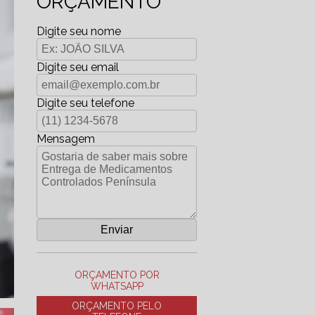
ORÇAMENTO
Digite seu nome
Digite seu email
Digite seu telefone
Mensagem
ORÇAMENTO POR
WHATSAPP
ORÇAMENTO PELO