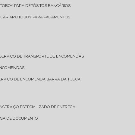
OTOBOY PARA DEPÓSITOS BANCÁRIOS
NCÁRIA
MOTOBOY PARA PAGAMENTOS
SERVIÇO DE TRANSPORTE DE ENCOMENDAS
 ENCOMENDAS
SERVIÇO DE ENCOMENDA BARRA DA TIJUCA
A
SERVIÇO ESPECIALIZADO DE ENTREGA
REGA DE DOCUMENTO