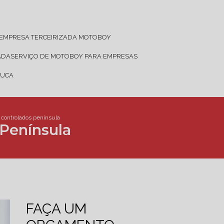
EMPRESA TERCEIRIZADA MOTOBOY
ADA
SERVIÇO DE MOTOBOY PARA EMPRESAS
JUCA
controlados peninsula
Península
FAÇA UM