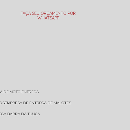
FAÇA SEU ORÇAMENTO POR
WHATSAPP
SA DE MOTO ENTREGA
TOS
EMPRESA DE ENTREGA DE MALOTES
EGA BARRA DA TIJUCA