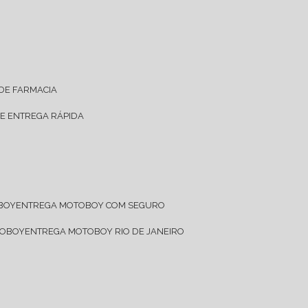
 DE FARMACIA
DE ENTREGA RÁPIDA
OBOY
ENTREGA MOTOBOY COM SEGURO
TOBOY
ENTREGA MOTOBOY RIO DE JANEIRO