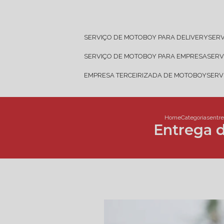
SERVIÇO DE MOTOBOY PARA DELIVERY
SER
SERVIÇO DE MOTOBOY PARA EMPRESA
SER
EMPRESA TERCEIRIZADA DE MOTOBOY
SER
Home
Categorias
entr
Entrega 