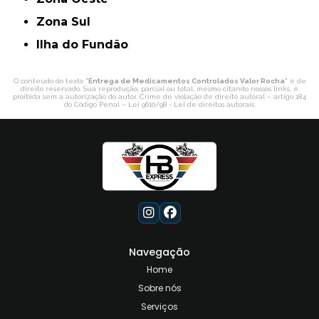
Zona Sul
ilha do Fundão
O conteúdo do texto "
Entrega de Medicamentos Controlados Valor Rocha
" é de
direito reservado. Sua reprodução, parcial ou total, mesmo citando nossos links, é
proibida sem a autorização do autor. Crime de violação de direito autoral – artigo 184
do Código Penal –
Lei 9610/98 - Lei de direitos autorais
.
Navegação
Home
Sobre nós
Serviços