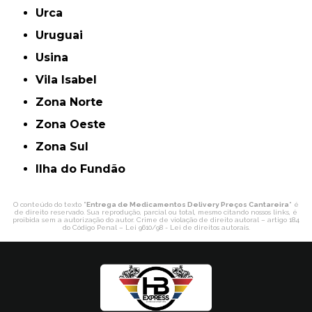
Urca
Uruguai
Usina
Vila Isabel
Zona Norte
Zona Oeste
Zona Sul
ilha do Fundão
O conteúdo do texto "
Entrega de Medicamentos Delivery Preços Cantareira
" é
de direito reservado. Sua reprodução, parcial ou total, mesmo citando nossos links, é
proibida sem a autorização do autor. Crime de violação de direito autoral – artigo 184
do Código Penal –
Lei 9610/98 - Lei de direitos autorais
.