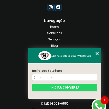
Navegação
Home
Sobre nós
Serviços
Blog
Contato
Olá! Fale agora pelo WhatsApp
Categorias
Mapa do site
Insira seu telefone
Contato
Taquara, Rio de Janeiro
INICIAR CONVERSA
(21) 98028-9557
(21) 99026-3590
1
(21) 98028-9557