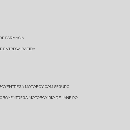
 DE FARMACIA
DE ENTREGA RÁPIDA
OBOY
ENTREGA MOTOBOY COM SEGURO
TOBOY
ENTREGA MOTOBOY RIO DE JANEIRO