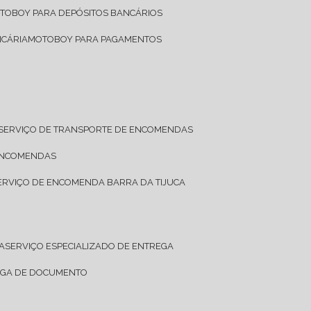
OTOBOY PARA DEPÓSITOS BANCÁRIOS
NCÁRIA
MOTOBOY PARA PAGAMENTOS
SERVIÇO DE TRANSPORTE DE ENCOMENDAS
 ENCOMENDAS
SERVIÇO DE ENCOMENDA BARRA DA TIJUCA
A
SERVIÇO ESPECIALIZADO DE ENTREGA
REGA DE DOCUMENTO