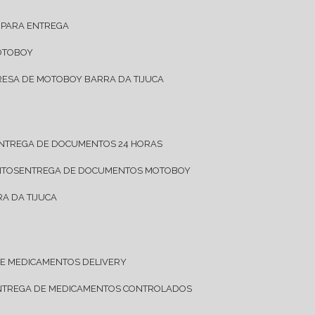
 PARA ENTREGA
OTOBOY
RESA DE MOTOBOY BARRA DA TIJUCA
ENTREGA DE DOCUMENTOS 24 HORAS
NTOS
ENTREGA DE DOCUMENTOS MOTOBOY
A DA TIJUCA
DE MEDICAMENTOS DELIVERY
ENTREGA DE MEDICAMENTOS CONTROLADOS