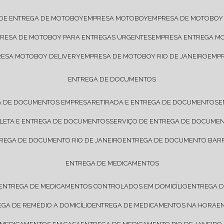
 DE ENTREGA DE MOTOBOY
EMPRESA MOTOBOY
EMPRESA DE MOTOBOY
PRESA DE MOTOBOY PARA ENTREGAS URGENTES
EMPRESA ENTREGA M
RESA MOTOBOY DELIVERY
EMPRESA DE MOTOBOY RIO DE JANEIRO
EMP
ENTREGA DE DOCUMENTOS
A DE DOCUMENTOS EMPRESA
RETIRADA E ENTREGA DE DOCUMENTOS
OLETA E ENTREGA DE DOCUMENTOS
SERVIÇO DE ENTREGA DE DOCUME
TREGA DE DOCUMENTO RIO DE JANEIRO
ENTREGA DE DOCUMENTO BARR
ENTREGA DE MEDICAMENTOS
ENTREGA DE MEDICAMENTOS CONTROLADOS EM DOMICÍLIO
ENTREGA 
EGA DE REMÉDIO A DOMICÍLIO
ENTREGA DE MEDICAMENTOS NA HORA