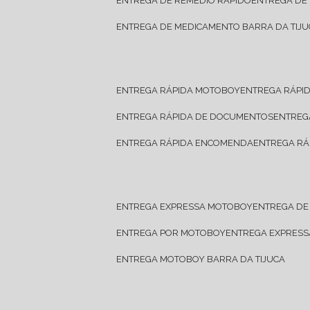
ENTREGA DE REMÉDIO RÁPIDO
ENTREGA DE
ENTREGA DE MEDICAMENTO BARRA DA TIJU
ENTREGA RÁPIDA MOTOBOY
ENTREGA RÁPI
ENTREGA RÁPIDA DE DOCUMENTOS
ENTRE
ENTREGA RÁPIDA ENCOMENDA
ENTREGA RÁ
ENTREGA EXPRESSA MOTOBOY
ENTREGA D
ENTREGA POR MOTOBOY
ENTREGA EXPRES
ENTREGA MOTOBOY BARRA DA TIJUCA