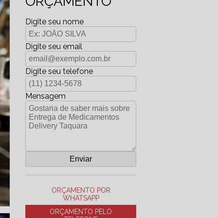
ORÇAMENTO
Digite seu nome
Digite seu email
Digite seu telefone
Mensagem
ORÇAMENTO POR
WHATSAPP
ORÇAMENTO PELO