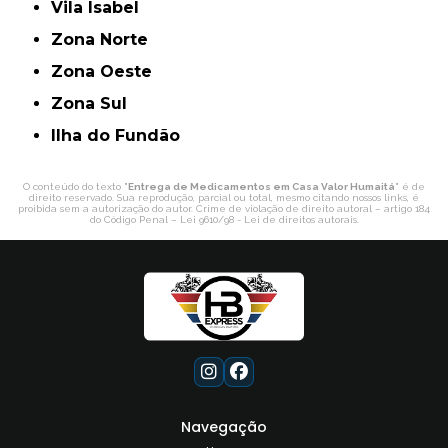
Vila Isabel
Zona Norte
Zona Oeste
Zona Sul
ilha do Fundão
O conteúdo do texto "
Entrega de Medicamentos em Casa Valor Humaitá
" é de
direito reservado. Sua reprodução, parcial ou total, mesmo citando nossos links, é
proibida sem a autorização do autor. Crime de violação de direito autoral – artigo 184
do Código Penal –
Lei 9610/98 - Lei de direitos autorais
.
Navegação