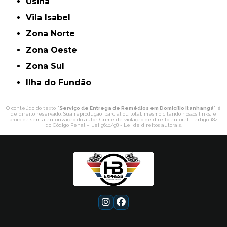
Usina
Vila Isabel
Zona Norte
Zona Oeste
Zona Sul
ilha do Fundão
O conteúdo do texto "
Serviço de Entrega de Remédios em Domicílio Itanhangá
" é
de direito reservado. Sua reprodução, parcial ou total, mesmo citando nossos links, é
proibida sem a autorização do autor. Crime de violação de direito autoral – artigo 184
do Código Penal –
Lei 9610/98 - Lei de direitos autorais
.