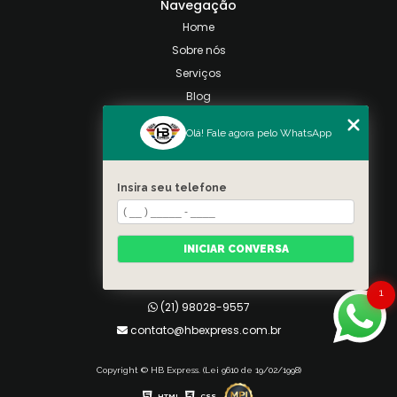
Navegação
Home
Sobre nós
Serviços
Blog
Contato
Olá! Fale agora pelo WhatsApp
Categorias
Mapa do site
Insira seu telefone
Contato
Taquara, Rio de Janeiro
INICIAR CONVERSA
(21) 98028-9557
(21) 99026-3590
1
(21) 98028-9557
contato@hbexpress.com.br
Copyright © HB Express. (Lei 9610 de 19/02/1998)
HTML
CSS