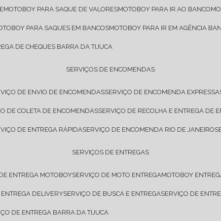
E
MOTOBOY PARA SAQUE DE VALORES
MOTOBOY PARA IR AO BANCO
M
MOTOBOY PARA SAQUES EM BANCOS
MOTOBOY PARA IR EM AGÊNCIA BA
REGA DE CHEQUES BARRA DA TIJUCA
SERVIÇOS DE ENCOMENDAS
RVIÇO DE ENVIO DE ENCOMENDAS
SERVIÇO DE ENCOMENDA EXPRESSA
IÇO DE COLETA DE ENCOMENDAS
SERVIÇO DE RECOLHA E ENTREGA DE
RVIÇO DE ENTREGA RÁPIDA
SERVIÇO DE ENCOMENDA RIO DE JANEIRO
SERVIÇOS DE ENTREGAS
 DE ENTREGA MOTOBOY
SERVIÇO DE MOTO ENTREGA
MOTOBOY ENTREG
E ENTREGA DELIVERY
SERVIÇO DE BUSCA E ENTREGA
SERVIÇO DE ENT
VIÇO DE ENTREGA BARRA DA TIJUCA