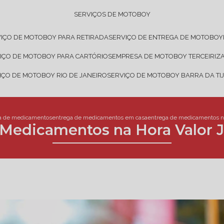
SERVIÇOS DE MOTOBOY
VIÇO DE MOTOBOY PARA RETIRADA
SERVIÇO DE ENTREGA DE MOTOBOY
VIÇO DE MOTOBOY PARA CARTÓRIOS
EMPRESA DE MOTOBOY TERCEIRIZ
VIÇO DE MOTOBOY RIO DE JANEIRO
SERVIÇO DE MOTOBOY BARRA DA TI
a de medicamentos
entrega de medicamentos em casa
entrega de medicamentos na
 Medicamentos na Hora Valor 