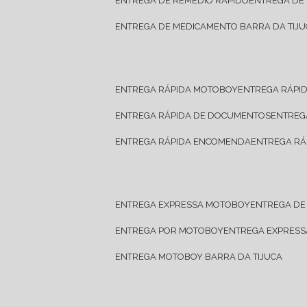
ENTREGA DE REMÉDIO RÁPIDO
ENTREGA DE
ENTREGA DE MEDICAMENTO BARRA DA TIJU
ENTREGA RÁPIDA MOTOBOY
ENTREGA RÁPI
ENTREGA RÁPIDA DE DOCUMENTOS
ENTRE
ENTREGA RÁPIDA ENCOMENDA
ENTREGA RÁ
ENTREGA EXPRESSA MOTOBOY
ENTREGA D
ENTREGA POR MOTOBOY
ENTREGA EXPRES
ENTREGA MOTOBOY BARRA DA TIJUCA