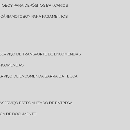
OTOBOY PARA DEPÓSITOS BANCÁRIOS
NCÁRIA
MOTOBOY PARA PAGAMENTOS
SERVIÇO DE TRANSPORTE DE ENCOMENDAS
 ENCOMENDAS
SERVIÇO DE ENCOMENDA BARRA DA TIJUCA
A
SERVIÇO ESPECIALIZADO DE ENTREGA
REGA DE DOCUMENTO