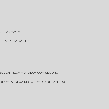
 DE FARMACIA
DE ENTREGA RÁPIDA
OBOY
ENTREGA MOTOBOY COM SEGURO
TOBOY
ENTREGA MOTOBOY RIO DE JANEIRO