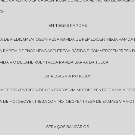
 MEDICAMENTOS EM CASA
ENTREGA DE MEDICAMENTO RIO DE JANEIRO
CA
ENTREGAS RÁPIDAS
DA DE MEDICAMENTOS
ENTREGA RÁPIDA DE REMÉDIO
ENTREGA RÁPIDA
GA RÁPIDA DE ENCOMENDAS
ENTREGA RÁPIDA E-COMMERCE
EMPRESA 
PIDA RIO DE JANEIRO
ENTREGA RÁPIDA BARRA DA TIJUCA
ENTREGAS VIA MOTOBOY
E MOTOBOY
ENTREGA DE CONTRATOS VIA MOTOBOY
ENTREGA VIA MOT
SA DE MOTOBOY
ENTREGA COM MOTOBOY
ENTREGA DE EXAMES VIA MO
SERVIÇOS BANCÁRIOS