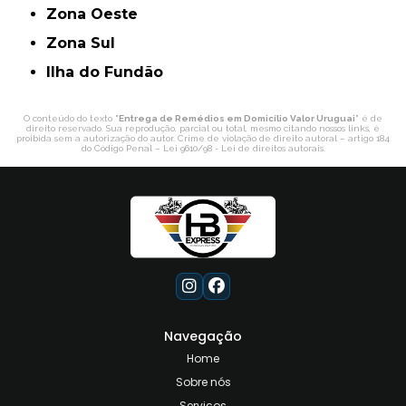
Zona Oeste
Zona Sul
ilha do Fundão
O conteúdo do texto "
Entrega de Remédios em Domicílio Valor Uruguai
" é de
direito reservado. Sua reprodução, parcial ou total, mesmo citando nossos links, é
proibida sem a autorização do autor. Crime de violação de direito autoral – artigo 184
do Código Penal –
Lei 9610/98 - Lei de direitos autorais
.
Navegação
Home
Sobre nós
Serviços