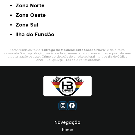
Zona Norte
Zona Oeste
Zona Sul
ilha do Fundão
O conteúdo do texto "
Entrega de Medicamento Cidade Nova
" é de direito
reservado. Sua reprodução, parcial ou total, mesmo citando nossos links, é proibida sem
a autorização do autor. Crime de violação de direito autoral – artigo 184 do Código
Penal –
Lei 9610/98 - Lei de direitos autorais
.
Navegação
Home