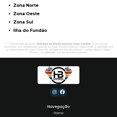
Zona Norte
Zona Oeste
Zona Sul
ilha do Fundão
O conteúdo do texto "
Entrega de Medicamento Valor Catete
" é de direito
reservado. Sua reprodução, parcial ou total, mesmo citando nossos links, é proibida sem
a autorização do autor. Crime de violação de direito autoral – artigo 184 do Código
Penal –
Lei 9610/98 - Lei de direitos autorais
.
Navegação
Home