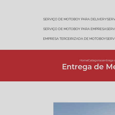
SERVIÇO DE MOTOBOY PARA DELIVERY
SER
SERVIÇO DE MOTOBOY PARA EMPRESA
SER
EMPRESA TERCEIRIZADA DE MOTOBOY
SER
Home
Categorias
entrega
Entrega de M