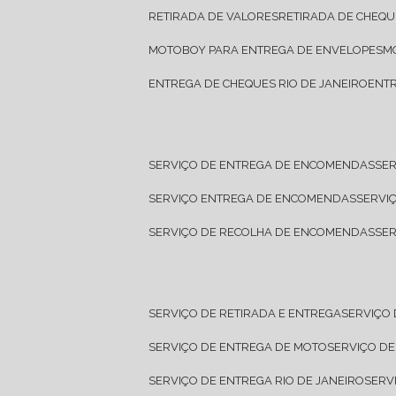
RETIRADA DE VALORES
RETIRADA DE CHEQU
MOTOBOY PARA ENTREGA DE ENVELOPES
ENTREGA DE CHEQUES RIO DE JANEIRO
ENT
SERVIÇO DE ENTREGA DE ENCOMENDAS
SE
SERVIÇO ENTREGA DE ENCOMENDAS
SERV
SERVIÇO DE RECOLHA DE ENCOMENDAS
SE
SERVIÇO DE RETIRADA E ENTREGA
SERVIÇO
SERVIÇO DE ENTREGA DE MOTO
SERVIÇO D
SERVIÇO DE ENTREGA RIO DE JANEIRO
SER