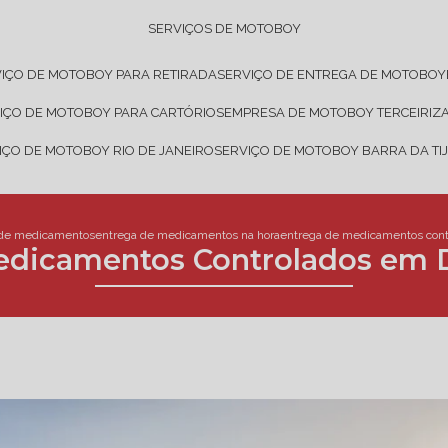
SERVIÇOS DE MOTOBOY
VIÇO DE MOTOBOY PARA RETIRADA
SERVIÇO DE ENTREGA DE MOTOBOY
VIÇO DE MOTOBOY PARA CARTÓRIOS
EMPRESA DE MOTOBOY TERCEIRIZ
VIÇO DE MOTOBOY RIO DE JANEIRO
SERVIÇO DE MOTOBOY BARRA DA TI
 de medicamentos
entrega de medicamentos na hora
entrega de medicamentos contr
edicamentos Controlados em D