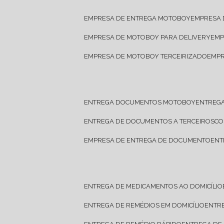
EMPRESA DE ENTREGA MOTOBOY
EMPRESA
EMPRESA DE MOTOBOY PARA DELIVERY
EM
EMPRESA DE MOTOBOY TERCEIRIZADO
EMP
ENTREGA DOCUMENTOS MOTOBOY
ENTREG
ENTREGA DE DOCUMENTOS A TERCEIROS
C
EMPRESA DE ENTREGA DE DOCUMENTO
EN
ENTREGA DE MEDICAMENTOS AO DOMICÍLIO
ENTREGA DE REMÉDIOS EM DOMICÍLIO
ENTR