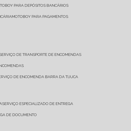
OTOBOY PARA DEPÓSITOS BANCÁRIOS
NCÁRIA
MOTOBOY PARA PAGAMENTOS
SERVIÇO DE TRANSPORTE DE ENCOMENDAS
 ENCOMENDAS
SERVIÇO DE ENCOMENDA BARRA DA TIJUCA
A
SERVIÇO ESPECIALIZADO DE ENTREGA
REGA DE DOCUMENTO