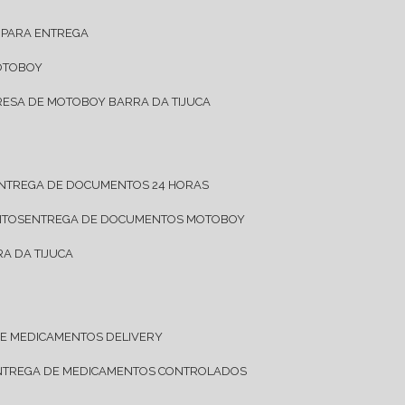
 PARA ENTREGA
OTOBOY
RESA DE MOTOBOY BARRA DA TIJUCA
ENTREGA DE DOCUMENTOS 24 HORAS
NTOS
ENTREGA DE DOCUMENTOS MOTOBOY
A DA TIJUCA
DE MEDICAMENTOS DELIVERY
ENTREGA DE MEDICAMENTOS CONTROLADOS