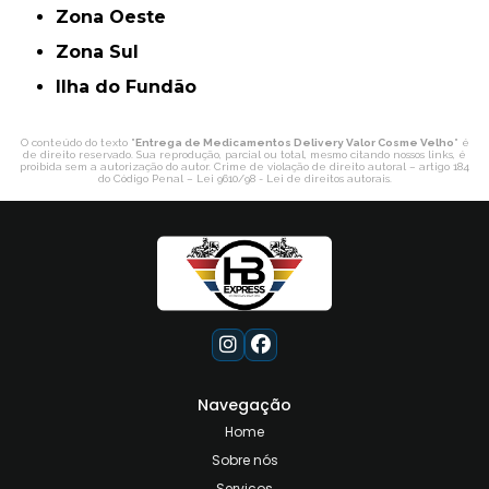
Zona Oeste
Zona Sul
ilha do Fundão
O conteúdo do texto "
Entrega de Medicamentos Delivery Valor Cosme Velho
" é
de direito reservado. Sua reprodução, parcial ou total, mesmo citando nossos links, é
proibida sem a autorização do autor. Crime de violação de direito autoral – artigo 184
do Código Penal –
Lei 9610/98 - Lei de direitos autorais
.
Navegação
Home
Sobre nós
Serviços