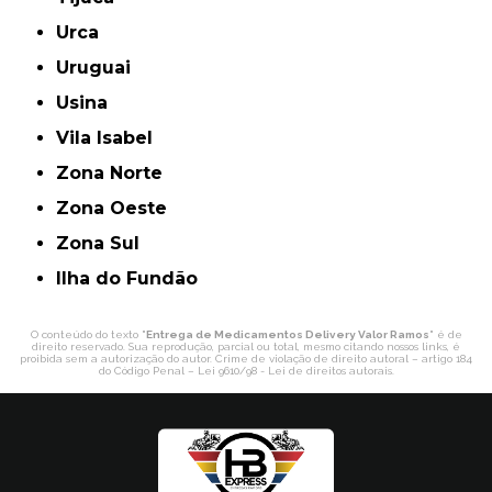
Urca
Uruguai
Usina
Vila Isabel
Zona Norte
Zona Oeste
Zona Sul
ilha do Fundão
O conteúdo do texto "
Entrega de Medicamentos Delivery Valor Ramos
" é de
direito reservado. Sua reprodução, parcial ou total, mesmo citando nossos links, é
proibida sem a autorização do autor. Crime de violação de direito autoral – artigo 184
do Código Penal –
Lei 9610/98 - Lei de direitos autorais
.