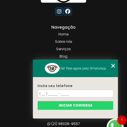
Navegação
Home
Sobre nós
Serviços
Blog
Contato
Olá! Fale agora pelo WhatsApp
Categorias
Mapa do site
Insira seu telefone
Contato
Taquara, Rio de Janeiro
INICIAR CONVERSA
(21) 98028-9557
(21) 99026-3590
1
(21) 98028-9557