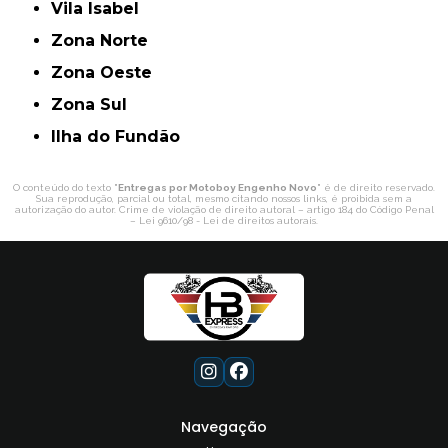
Vila Isabel
Zona Norte
Zona Oeste
Zona Sul
ilha do Fundão
O conteúdo do texto "
Entregas por Motoboy Engenho Novo
" é de direito reservado.
Sua reprodução, parcial ou total, mesmo citando nossos links, é proibida sem a
autorização do autor. Crime de violação de direito autoral – artigo 184 do Código Penal
–
Lei 9610/98 - Lei de direitos autorais
.
Navegação