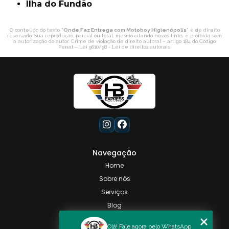
ilha do Fundão
O conteúdo do texto "
Onde Faz Entrega com Motoboy Higienópolis
" é de direito
reservado. Sua reprodução, parcial ou total, mesmo citando nossos links, é proibida sem
a autorização do autor. Crime de violação de direito autoral – artigo 184 do Código
Penal –
Lei 9610/98 - Lei de direitos autorais
.
Navegação
Home
Sobre nós
Serviços
Blog
Contato
Olá! Fale agora pelo WhatsApp