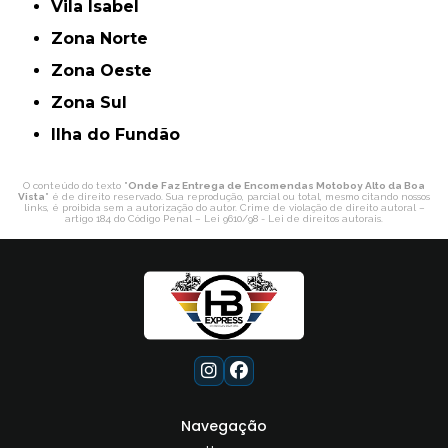
Vila Isabel
Zona Norte
Zona Oeste
Zona Sul
ilha do Fundão
O conteúdo do texto "
Onde Faz Entrega de Encomendas Motoboy Alto da Boa
Vista
" é de direito reservado. Sua reprodução, parcial ou total, mesmo citando nossos
links, é proibida sem a autorização do autor. Crime de violação de direito autoral –
artigo 184 do Código Penal –
Lei 9610/98 - Lei de direitos autorais
.
Navegação